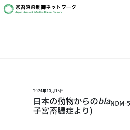
2024年10月15日
日本の動物からの
bla
NDM-
子宮蓄膿症より)