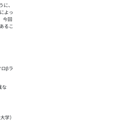
うに、
によっ
。今回
あるこ
メタロβラ
異な
園大学）