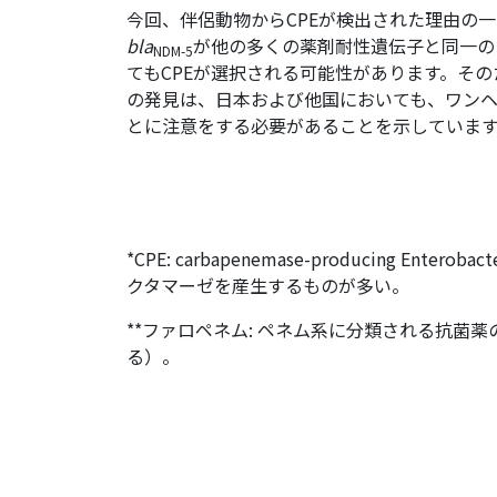
今回、伴侶動物からCPEが検出された理由の
bla
が他の多くの薬剤耐性遺伝子と同一の
NDM-5
てもCPEが選択される可能性があります。そ
の発見は、日本および他国においても、ワンヘ
とに注意をする必要があることを示していま
*CPE: carbapenemase-producing 
クタマーゼを産生するものが多い。
**ファロペネム: ペネム系に分類される抗
る）。