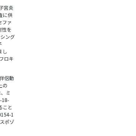
子宮炎
査に供
セファ
耐性を
ンシング
子
まし
ビフロキ
伴侶動
上の
は、ミ
18-
いること
54-1
スポゾ