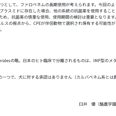
一つとして、ファロペネムの長期使用が考えられます。今回のよ
プラスミドに存在した場合、他の系統の抗菌薬を使用すること
のため、抗菌薬の慎重な使用、使用期間の検討は重要となります
ルスの視点から、CPEが伴侶動物で選択され保有する可能性が
す。
Enterobacteralesの略。日本のヒト臨床で分離されるものは、IMP型の
菌薬の一つで、犬に対する承認はありません（カルバペネム系とは
臼井 優（酪農学