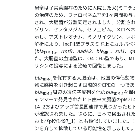
患畜は子宮蓄膿症のために入院した犬(ミニチュ
の治療のため、ファロペネム**を1ヶ月間投
され、大腸菌が分離同定されました。分離され
ゾリン、セフタジジム、セフェピム、メロペネ
示し、アズトレオナム、ミノサイクリン、レ
解析により、IncFII型プラスミド上にカルバ
(
bla
、
rmtB、aadA2
、
ble
、
sul1、qa
TEM-1b
MBL
た。大腸菌の血清型は、O4：H5型であり、M
サシンの投与による治療で回復しました。
bla
を保有する大腸菌は、他国の伴侶動物
NDM-5
物に感染を引き起こす国際的なCPEの一つであ
bla
周辺の遺伝子配列を他の
bla
を保
NDM-5
NDM-5
ャンマーで発見されたヒト由来大腸菌のpM214_
14_2およびアラブ首長国連邦で見つかったヒ
が確認されました。さらに、日本で検出されたヒト由来
およびpKY1497_1）とも類似していました。
ンを介して拡散している可能性を示しました