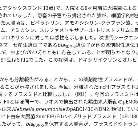
アダックスフンド 13歳)で、入院する8ヶ月前に大腸菌による
与されていました。患畜の子宮から排出された膿が、細菌学的検
た大腸菌は、ピペラシリン、アモキシシリン-クラブラン酸、
ム、アミカシン、スルファメトキサゾール-トリメトプリムに
ボフロキサシンに対しては感性を示しました。次世代シークエ
ペネマーゼ産生遺伝子である
bla
遺伝子が他の薬剤耐性遺伝
NDM-5
cE
、および
dfrA12
)とともに存在していることが明らかとなり
LST型はST12でした。この症例は、ドキシサイクリンとオル
からも分離報告があることから、この薬剤耐性プラスミドが、
ることが示唆されました。今回、分離されたIncFIIプラスミド
有するプラスミドと比較しました（図1）。今回のプラスミド
FIIとほぼ同一で、ラオスで検出された鶏由来大腸菌のpEM06-
ト由来
Klebsiella pneumoniae
のpABC143C-NDMと類似して
大腸菌のIncFIB/FIIハイブリッドプラスミド（pFUJ801
したがって、
bla
を保有する大腸菌が、プラスミドやトラン
NDM-5
。