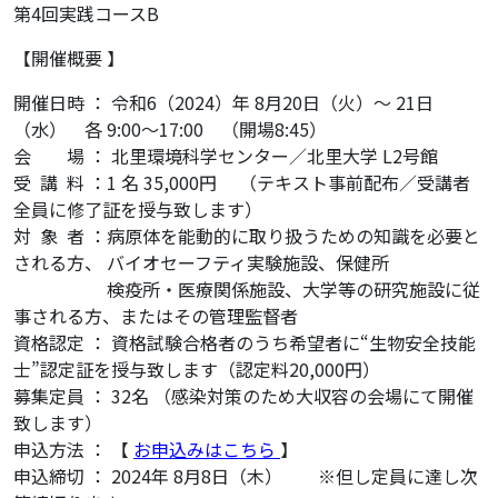
第4回実践コースB
【開催概要 】
開催日時 ： 令和6（2024）年 8月20日（火）～ 21日
（水） 各 9:00～17:00 （開場8:45）
会 場 ： 北里環境科学センター／北里大学 L2号館
受 講 料 ：1 名 35,000円 （テキスト事前配布／受講者
全員に修了証を授与致します）
対 象 者 ：病原体を能動的に取り扱うための知識を必要と
される方、 バイオセーフティ実験施設、保健所
検疫所・医療関係施設、大学等の研究施設に従
事される方、またはその管理監督者
資格認定 ： 資格試験合格者のうち希望者に“生物安全技能
士”認定証を授与致します（認定料20,000円）
募集定員 ： 32名 （感染対策のため大収容の会場にて開催
致します）
申込方法 ： 【
お申込みはこちら
】
申込締切 ： 2024年 8月8日（木） ※但し定員に達し次