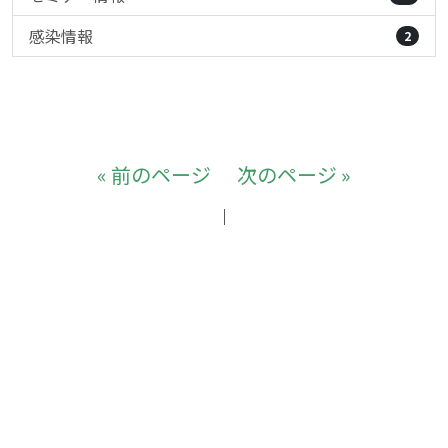
感染情報
2
« 前のページ
次のページ »
｜
© 家畜感染制御ネットワーク